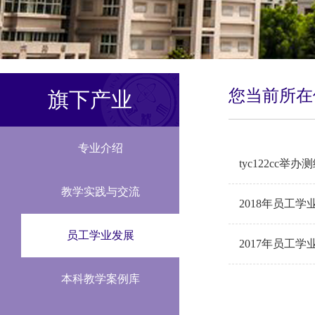
您当前所
旗下产业
专业介绍
​tyc122c
教学实践与交流
​2018年员工
员工学业发展
​2017年员工
本科教学案例库