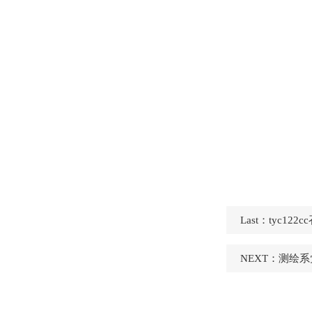
Last：
​tyc
NEXT：
测绘系