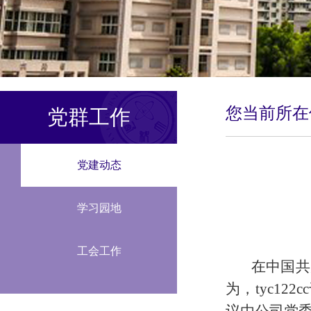
您当前所
党群工作
党建动态
学习园地
工会工作
在中国共
为，​tyc