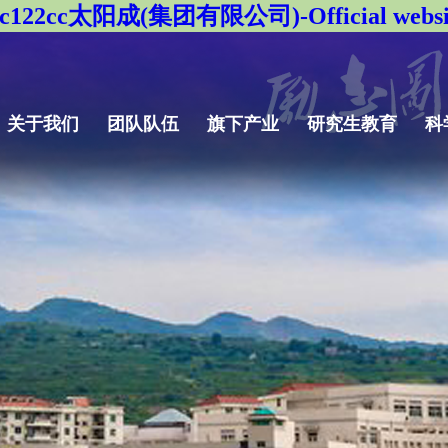
yc122cc太阳成(集团有限公司)-Official websi
关于我们
团队队伍
旗下产业
研究生教育
科